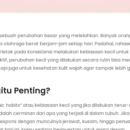
ai sebuah perubahan besar yang melelahkan. Banyak oran
 olahraga berat berjam-jam setiap hari. Padahal, rahasi
letak pada konsistensi melakukan kebiasaan kecil untuk 
tif, perubahan kecil yang dilakukan secara rutin bisa m
etapi juga untuk kesehatan kulit wajah agar tampak lebih 
itu Penting?
mic habits” atau kebiasaan kecil yang jika dilakukan teru
adalah cerminan dari apa yang terjadi di dalam tubuh. Jika
 merespons dengan munculnya jerawat, kusam, hingga penuaa
t hari ini, kamu sedang berinvestasi untuk masa depan