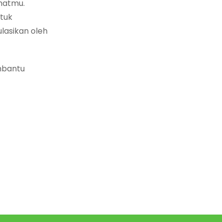
hatmu.
tuk
lasikan oleh
embantu