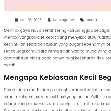
Mei 26, 2026
Naavagreen
Berita
Memiliki gaya hidup sehat sering kali dianggap sebag
membayangkan diet ketat yang menyiksa atau rutinitas
kecantikan sejati dan tubuh yang bugar sebenarnya ter
sehat. Bagi kamu para remaja dan wanita muda yang ak
dampak luar biasa, tidak hanya bagi kesehatan fisik, t
cerah.
Mengapa Kebiasaan Kecil Beg
Dalam dunia medis dan psikologi, terdapat istilah “ato
akan terakumulasi menjadi hasil yang besar. Kulit kita 
tidur, jarang minum air, atau sering stres, kulit akan
Dengan memulai kebiasaan kecil untuk hidup lebih seha