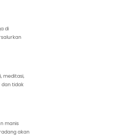
a di
rsalurkan
 meditasi,
 dan tidak
an manis
eradang akan