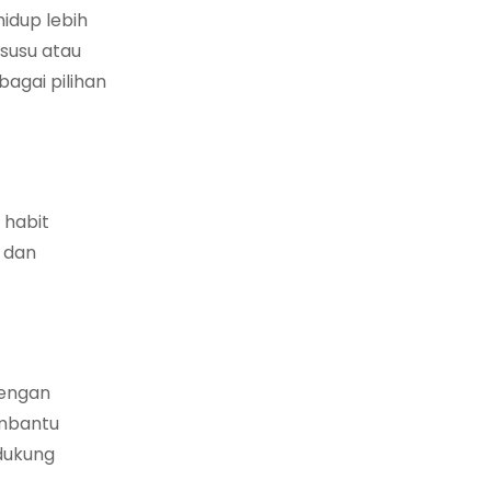
hidup lebih
susu atau
agai pilihan
 habit
 dan
dengan
embantu
ndukung