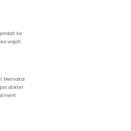
rpindah ke
rea wajah
al. Memakai
gan dokter
eatment