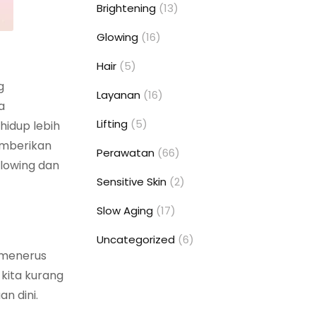
Brightening
(13)
Glowing
(16)
Hair
(5)
g
Layanan
(16)
a
Lifting
(5)
hidup lebih
emberikan
Perawatan
(66)
glowing dan
Sensitive Skin
(2)
Slow Aging
(17)
Uncategorized
(6)
s-menerus
 kita kurang
n dini.