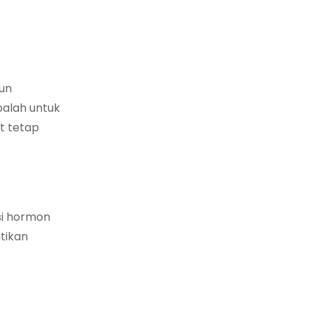
cun
obalah untuk
t tetap
si hormon
tikan