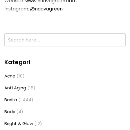
Website:
www.naavagreen.com
Instagram:
@naavagreen
Kategori
Acne
(10)
Anti Aging
(18)
Berita
(1,444)
Body
(4)
Bright & Glow
(12)