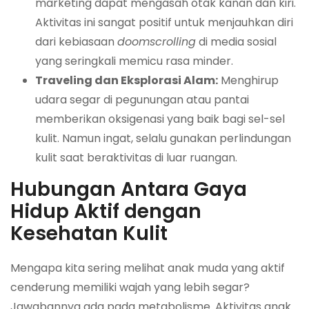
marketing dapat mengasah otak kanan dan kiri.
Aktivitas ini sangat positif untuk menjauhkan diri
dari kebiasaan
doomscrolling
di media sosial
yang seringkali memicu rasa minder.
Traveling dan Eksplorasi Alam:
Menghirup
udara segar di pegunungan atau pantai
memberikan oksigenasi yang baik bagi sel-sel
kulit. Namun ingat, selalu gunakan perlindungan
kulit saat beraktivitas di luar ruangan.
Hubungan Antara Gaya
Hidup Aktif dengan
Kesehatan Kulit
Mengapa kita sering melihat anak muda yang aktif
cenderung memiliki wajah yang lebih segar?
Jawabannya ada pada metabolisme. Aktivitas anak