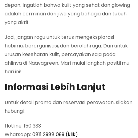
depan. Ingatlah bahwa kulit yang sehat dan glowing
adalah cerminan dari jiwa yang bahagia dan tubuh
yang aktif.
Jadi, jangan ragu untuk terus mengeksplorasi
hobimu, berorganisasi, dan berolahraga. Dan untuk
urusan kesehatan kulit, percayakan saja pada
ahlinya di Naavagreen. Mari mulai langkah positifmu
hari ini!
Informasi Lebih Lanjut
Untuk detail promo dan reservasi perawatan, silakan
hubungi:
Hotline: 150 333
Whatsapp:
0811 2988 099 (klik)