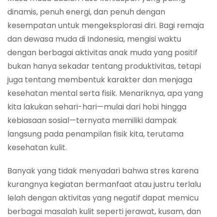
dinamis, penuh energi, dan penuh dengan
kesempatan untuk mengeksplorasi diri. Bagi remaja
dan dewasa muda di Indonesia, mengisi waktu
dengan berbagai aktivitas anak muda yang positif
bukan hanya sekadar tentang produktivitas, tetapi
juga tentang membentuk karakter dan menjaga
kesehatan mental serta fisik. Menariknya, apa yang
kita lakukan sehari-hari—mulai dari hobi hingga
kebiasaan sosial—ternyata memiliki dampak
langsung pada penampilan fisik kita, terutama
kesehatan kulit.
Banyak yang tidak menyadari bahwa stres karena
kurangnya kegiatan bermanfaat atau justru terlalu
lelah dengan aktivitas yang negatif dapat memicu
berbagai masalah kulit seperti jerawat, kusam, dan