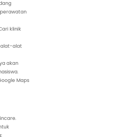
idang
n perawatan
ri klinik
alat-alat
aya akan
hasiswa.
u Google Maps
incare.
ntuk
: