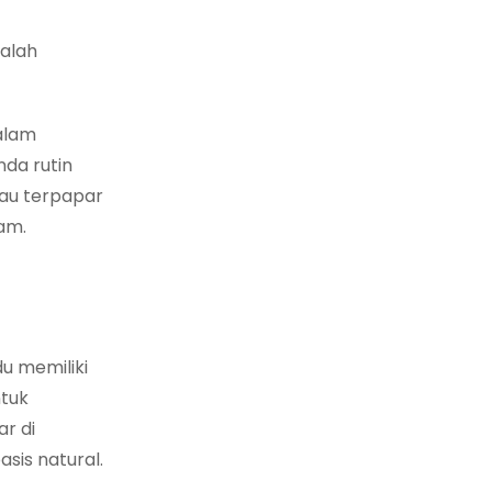
dalah
alam
nda rutin
au terpapar
lam.
u memiliki
ntuk
r di
sis natural.