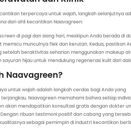
antikan terpercaya untuk wajah, langkah selanjutnya a
ana dari ahli kecantikan Naavagreen:
een di pagi dan siang hari, meskipun Anda berada di d
t memicu munculnya flek dan kerutan. Kedua, pastikan A
 setelah beraktivitas seharian menggunakan makeup at
n sayuran hijau untuk mendukung regenerasi kulit dari da
h Naavagreen?
aya untuk wajah adalah langkah cerdas bagi Anda yang
 terjangkau. Naavagreen memahami bahwa setiap individ
sien akan mendapatkan konsultasi gratis dengan dokter u
engan ribuan testimoni positif dan cabang yang terseba
alitasnya sebagai pemimpin di industri kecantikan berba