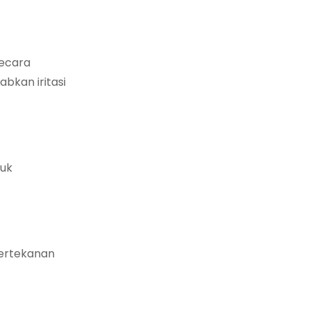
secara
bkan iritasi
tuk
bertekanan