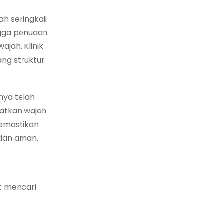
h seringkali
ngga penuaan
ajah. Klinik
ang struktur
nya telah
patkan wajah
memastikan
 dan aman.
t mencari