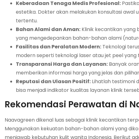
Keberadaan Tenaga Medis Profesional:
Pastika
estetika. Dokter akan melakukan konsultasi awal
tertentu.
Bahan Alami dan Aman:
Klinik kecantikan yang b
yang mengedepankan bahan-bahan alami (natura
Fasilitas dan Peralatan Modern:
Teknologi teru
modern seperti teknologi laser atau jet peel yang t
Transparansi Harga dan Layanan:
Banyak orang
memberikan informasi harga yang jelas dan pili
Reputasi dan Ulasan Positif:
Lihatlah testimoni d
bisa menjadi indikator kualitas layanan klinik terse
Rekomendasi Perawatan di Na
Naavagreen dikenal luas sebagai klinik kecantikan te
Menggunakan kekuatan bahan-bahan alami yang dikomb
menjawab kebutuhan kulit wanita Indonesia. Berikut 