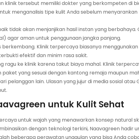
n klinik tersebut memiliki dokter yang berkompeten di b
 untuk menganalisis tipe kulit Anda sebelum menyaranka
aik tidak akan menjanjikan hasil instan yang berbahaya. Ca
l) agar aman untuk penggunaan jangka panjang.
s berkembang. Klinik terpercaya biasanya menggunakan 
erbukti efektif dan minim rasa sakit.
 ragu ke klinik karena takut biaya mahal. Klinik terperc
han paket yang sesuai dengan kantong remaja maupun ma
ari pelanggan lain. Ulasan yang jujur di media sosial ata
but.
avagreen untuk Kulit Sehat
rpercaya untuk wajah yang menawarkan konsep natural sk
inasikan dengan teknologi terkini, Naavagreen hadir u
adalah beberapa perawatan unggulan yang bisa Anda coba