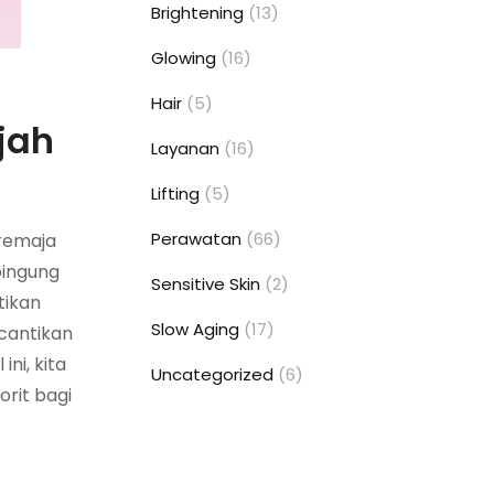
Brightening
(13)
Glowing
(16)
Hair
(5)
jah
Layanan
(16)
Lifting
(5)
Perawatan
(66)
 remaja
bingung
Sensitive Skin
(2)
tikan
Slow Aging
(17)
ecantikan
ni, kita
Uncategorized
(6)
rit bagi