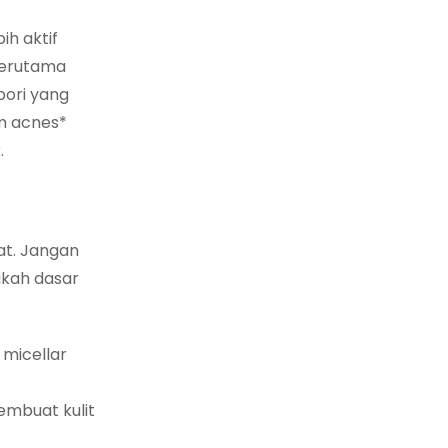
ih aktif
terutama
pori yang
um acnes*
.
at. Jangan
gkah dasar
 micellar
embuat kulit