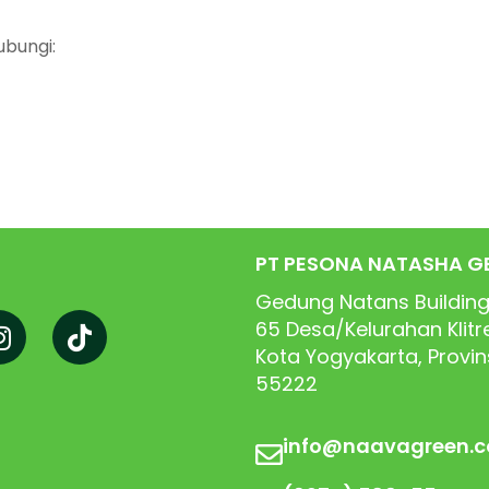
ubungi:
PT PESONA NATASHA G
Gedung Natans Building
65
Desa/Kelurahan Klit
Kota Yogyakarta, Provi
55222
info@naavagreen.