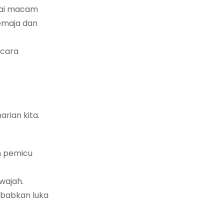
agai macam
emaja dan
ecara
arian kita.
n pemicu
wajah.
ebabkan luka