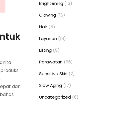
Brightening
(13)
Glowing
(16)
Hair
(5)
untuk
Layanan
(16)
Lifting
(5)
Perawatan
(66)
anita
 produksi
Sensitive Skin
(2)
g
Slow Aging
(17)
tepat dan
mbahas
Uncategorized
(6)