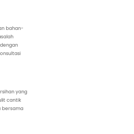
kan bahan-
asalah
n dengan
onsultasi
rsihan yang
it cantik
mu bersama