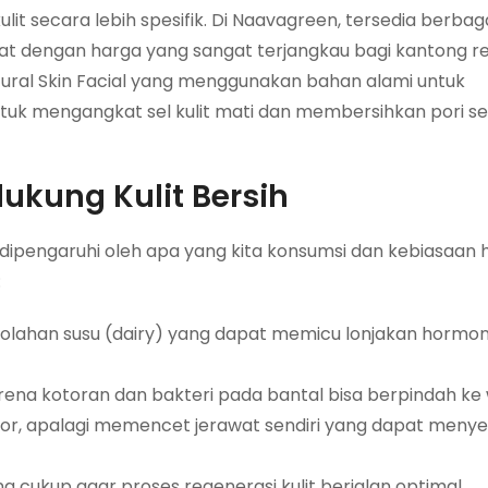
t secara lebih spesifik. Di Naavagreen, tersedia berb
wat dengan harga yang sangat terjangkau bagi kantong r
ural Skin Facial yang menggunakan bahan alami untuk
tuk mengangkat sel kulit mati dan membersihkan pori s
ukung Kulit Bersih
 dipengaruhi oleh apa yang kita konsumsi dan kebiasaan h
:
 olahan susu (dairy) yang dapat memicu lonjakan hormo
arena kotoran dan bakteri pada bantal bisa berpindah ke 
or, apalagi memencet jerawat sendiri yang dapat meny
ng cukup agar proses regenerasi kulit berjalan optimal.