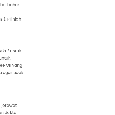
p berbahan
. Pilihlah
ktif untuk
untuk
e Oil yang
a agar tidak
 jerawat
gan dokter