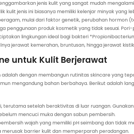
 menggambarkan jenis kulit yang sangat mudah mengalami
ulit jenis ini biasanya memiliki kelenjar minyak yang leb
beragam, mulai dari faktor genetik, perubahan hormon (
ngga penggunaan produk kosmetik yang tidak sesuai. Pori-
ciptakan lingkungan ideal bagi bakteri *Propionibacteri
ya jerawat kemerahan, bruntusan, hingga jerawat kistik
e untuk Kulit Berjerawat
 adalah dengan membangun rutinitas skincare yang tep
 namun mengandung bahan berbahaya. Berikut adalah lan
i, terutama setelah beraktivitas di luar ruangan. Gunakan
 sebelum mencuci muka dengan sabun pembersih.
 pembersih wajah yang memiliki pH seimbang dan tidak m
bisa merusak barrier kulit dan memperparah peradangan.