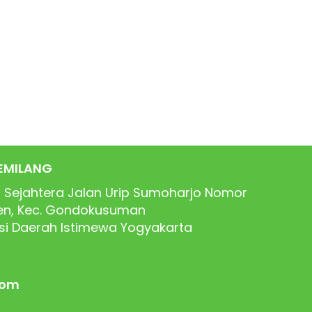
EMILANG
 Sejahtera Jalan Urip Sumoharjo Nomor
ren, Kec. Gondokusuman
nsi Daerah Istimewa Yogyakarta
com