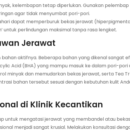
inyak, kelembapan tetap diperlukan. Gunakan pelemba
ringan agar tidak menyumbat pori-pori.
hari dapat memperburuk bekas jerawat (hiperpigmentasi)
sh’ untuk perlindungan maksimal tanpa rasa lengket.
awan Jerawat
bahan aktifnya. Beberapa bahan yang dikenal sangat efe
licylic Acid (BHA) yang mampu masuk ke dalam pori-pori 
l minyak dan memudarkan bekas jerawat, serta Tea Tre
entrasi bahan tersebut sesuai dengan kebutuhan kulit And
nal di Klinik Kecantikan
kup untuk mengatasi jerawat yang membandel atau bekas
ofesional menjadi sangat krusial. Melakukan konsultasi den