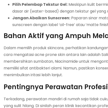
Pilih Pelembap Tekstur Gel:
Meskipun kulit berm
dasar air (water-based) dengan tekstur gel yang 
Jangan Abaikan Sunscreen:
Paparan sinar mata
sunscreen dengan label ‘oil-free’ atau ‘matte fini
Bahan Aktif yang Ampuh Mel
Dalam memilih produk skincare, perhatikan kandungan 
cara mengatasi acne prone skin antara lain adalah Sa
membersihkan sumbatan, Niacinamide untuk mengontro
memiliki sifat antibakteri alami. Namun, pastikan kons
menimbulkan iritasi lebih lanjut.
Pentingnya Perawatan Profesio
Terkadang, perawatan mandiri di rumah saja tidak cu
yang sulit hilang. Di sinilah peran klinik kecantikan pr