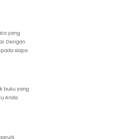
ata yang
al. Dengan
epada siapa
k buku yang
tu Anda
garuhi