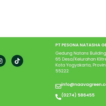
PT PESONA NATASHA G
Gedung Natans Building
65
Desa/Kelurahan Klit
Kota Yogyakarta, Provi
55222
info@naavagreen.
(0274) 586455