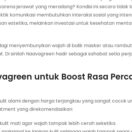
arena jerawat yang meradang? Kondisi ini secara tidak 
aktik komunikasi membutuhkan interaksi sosial yang inten
san estetika, melainkan investasi untuk kesehatan menta
u lagi menyembunyikan wajah di balik masker atau rambut
. Di sinilah Naavagreen hadir sebagai sahabat setia per
vagreen untuk Boost Rasa Perc
lit alami dengan harga terjangkau yang sangat cocok u
atment yang direkomendasikan:
it mati agar wajah tampak lebih cerah seketika.
aksimal ke lapisan kulit sehingga wajah tampak segar 