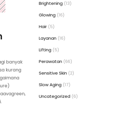
Brightening
(13)
Glowing
(16)
Hair
(5)
n
Layanan
(16)
Lifting
(5)
Perawatan
(66)
agi banyak
sa kurang
Sensitive Skin
(2)
agaimana
Slow Aging
(17)
cure)
Naavagreen,
Uncategorized
(6)
.