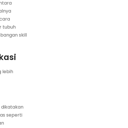
ntara
salnya
icara
r tubuh
bangan skill
kasi
 lebih
 dikatakan
as seperti
an