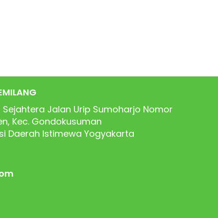
EMILANG
 Sejahtera Jalan Urip Sumoharjo Nomor
ren, Kec. Gondokusuman
nsi Daerah Istimewa Yogyakarta
com