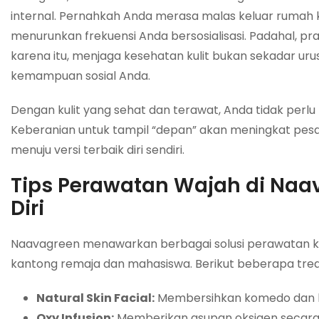
internal. Pernahkah Anda merasa malas keluar rumah k
menurunkan frekuensi Anda bersosialisasi. Padahal, pr
karena itu, menjaga kesehatan kulit bukan sekadar uru
kemampuan sosial Anda.
Dengan kulit yang sehat dan terawat, Anda tidak perl
Keberanian untuk tampil “depan” akan meningkat pesat
menuju versi terbaik diri sendiri.
Tips Perawatan Wajah di Naa
Diri
Naavagreen menawarkan berbagai solusi perawatan ku
kantong remaja dan mahasiswa. Berikut beberapa tre
Natural Skin Facial:
Membersihkan komedo dan kul
Oxy Infusion:
Memberikan asupan oksigen secara m