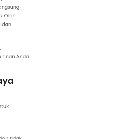
langsung
s. Oleh
l dan
.
jalanan Anda
aya
ntuk
dan tidak