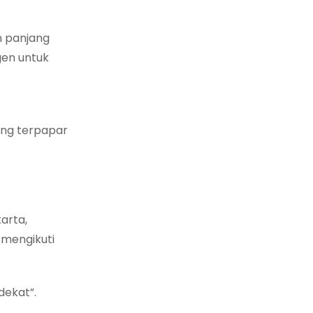
n panjang
gen untuk
ring terpapar
arta,
 mengikuti
dekat”.