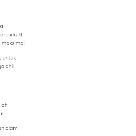
ga
rasi kulit.
k maksimal.
t untuk
a ahli
alah
at:
n alami