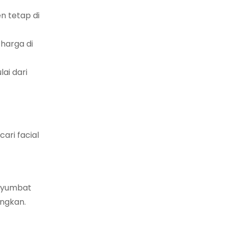
n tetap di
harga di
ai dari
ari facial
enyumbat
angkan.