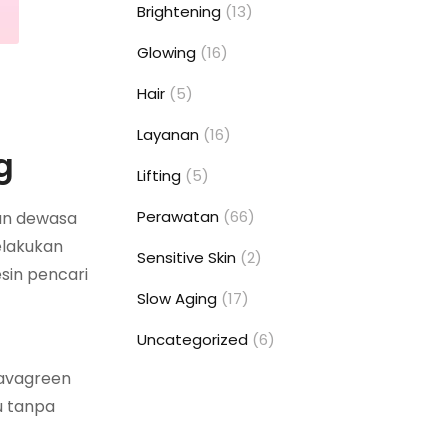
Brightening
(13)
Glowing
(16)
Hair
(5)
Layanan
(16)
g
Lifting
(5)
Perawatan
(66)
dan dewasa
elakukan
Sensitive Skin
(2)
esin pencari
Slow Aging
(17)
Uncategorized
(6)
aavagreen
u tanpa