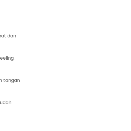
hat dan
eeling.
an tangan
sudah