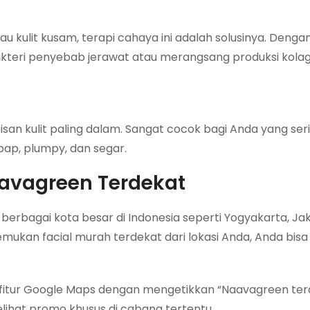
 kulit kusam, terapi cahaya ini adalah solusinya. Denga
teri penyebab jerawat atau merangsang produksi kola
isan kulit paling dalam. Sangat cocok bagi Anda yang se
mbap,
plumpy
, dan segar.
vagreen Terdekat
erbagai kota besar di Indonesia seperti Yogyakarta, Jak
mukan facial murah terdekat dari lokasi Anda, Anda bisa
 fitur Google Maps dengan mengetikkan “Naavagreen ter
ihat promo khusus di cabang tertentu.