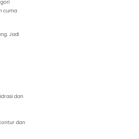
gori
an cuma
ng. Jadi
idrasi dan
kontur dan