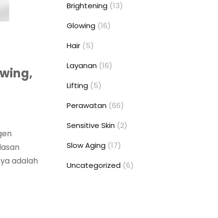
Brightening
(13)
Glowing
(16)
Hair
(5)
Layanan
(16)
owing,
Lifting
(5)
Perawatan
(66)
Sensitive Skin
(2)
gen
Slow Aging
(17)
alasan
nya adalah
Uncategorized
(6)