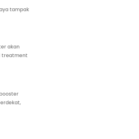
upaya tampak
ter akan
l treatment
nbooster
terdekat,