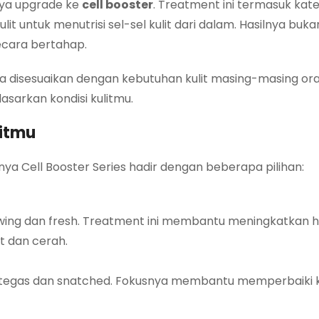
tnya upgrade ke
cell booster
. Treatment ini termasuk kate
it untuk menutrisi sel-sel kulit dari dalam. Hasilnya buk
secara bertahap.
isa disesuaikan dengan kebutuhan kulit masing-masing ora
asarkan kondisi kulitmu.
litmu
ya Cell Booster Series hadir dengan beberapa pilihan:
lowing dan fresh. Treatment ini membantu meningkatkan h
at dan cerah.
bih tegas dan snatched. Fokusnya membantu memperbaiki 