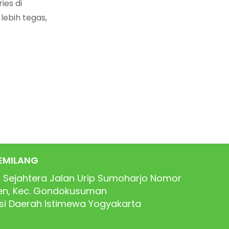
ies di
lebih tegas,
EMILANG
 Sejahtera Jalan Urip Sumoharjo Nomor
ren, Kec. Gondokusuman
nsi Daerah Istimewa Yogyakarta