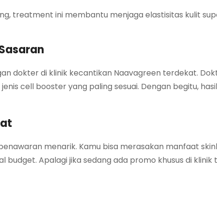
ng, treatment ini membantu menjaga elastisitas kulit s
 Sasaran
an dokter di klinik kecantikan Naavagreen terdekat. Dok
is cell booster yang paling sesuai. Dengan begitu, hasi
bat
a penawaran menarik. Kamu bisa merasakan manfaat ski
l budget. Apalagi jika sedang ada promo khusus di klinik 