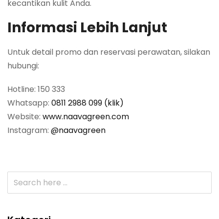
kecantikan kulit Anda.
Informasi Lebih Lanjut
Untuk detail promo dan reservasi perawatan, silakan
hubungi:
Hotline: 150 333
Whatsapp:
0811 2988 099 (klik)
Website:
www.naavagreen.com
Instagram:
@naavagreen