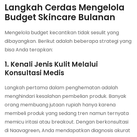
Langkah Cerdas Mengelola
Budget Skincare Bulanan
Mengelola budget kecantikan tidak sesulit yang
dibayangkan. Berikut adalah beberapa strategi yang
bisa Anda terapkan:
1. Kenali Jenis Kulit Melalui
Konsultasi Medis
Langkah pertama dalam penghematan adalah
menghindari kesalahan pembelian produk. Banyak
orang membuang jutaan rupiah hanya karena
membeli produk yang sedang tren namun ternyata
memicu iritasi atau breakout. Dengan berkonsultasi
di Naavagreen, Anda mendapatkan diagnosis akurat