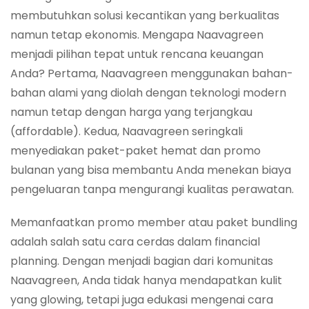
membutuhkan solusi kecantikan yang berkualitas
namun tetap ekonomis. Mengapa Naavagreen
menjadi pilihan tepat untuk rencana keuangan
Anda? Pertama, Naavagreen menggunakan bahan-
bahan alami yang diolah dengan teknologi modern
namun tetap dengan harga yang terjangkau
(affordable). Kedua, Naavagreen seringkali
menyediakan paket-paket hemat dan promo
bulanan yang bisa membantu Anda menekan biaya
pengeluaran tanpa mengurangi kualitas perawatan.
Memanfaatkan promo member atau paket bundling
adalah salah satu cara cerdas dalam financial
planning. Dengan menjadi bagian dari komunitas
Naavagreen, Anda tidak hanya mendapatkan kulit
yang glowing, tetapi juga edukasi mengenai cara