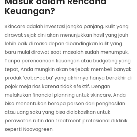
Masuk dalam Rencana
Keuangan?
Skincare adalah investasi jangka panjang. Kulit yang
dirawat sejak dini akan menunjukkan hasil yang jauh
lebih baik di masa depan dibandingkan kulit yang
baru mulai dirawat saat masalah sudah menumpuk.
Tanpa perencanaan keuangan atau budgeting yang
tepat, Anda mungkin akan terjebak membeli banyak
produk ‘coba-coba’ yang akhirnya hanya berakhir di
pojok meja rias karena tidak efektif. Dengan
melakukan financial planning untuk skincare, Anda
bisa menentukan berapa persen dari penghasilan
atau uang saku yang bisa dialokasikan untuk
perawatan rutin dan treatment profesional di klinik
seperti Naavagreen.