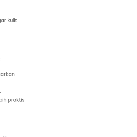
ar kulit
:
garkan
.
bih praktis