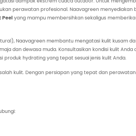
mengatasi dampak ekstrem cuaca outdoor. Untuk mengemb
kukan perawatan profesional. Naavagreen menyediakan 
t Peel
yang mampu membersihkan sekaligus memberikan 
ural), Naavagreen membantu mengatasi kulit kusam dan
maja dan dewasa muda. Konsultasikan kondisi kulit Anda
roduk hydrating yang tepat sesuai jenis kulit Anda.
alah kulit. Dengan persiapan yang tepat dan perawatan ru
ubungi: