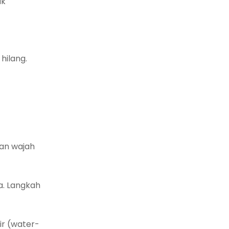
uk
hilang.
an wajah
a. Langkah
ir (water-