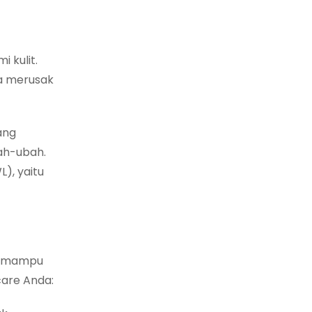
 kulit.
ga merusak
ang
ah-ubah.
), yaitu
ng mampu
care Anda: