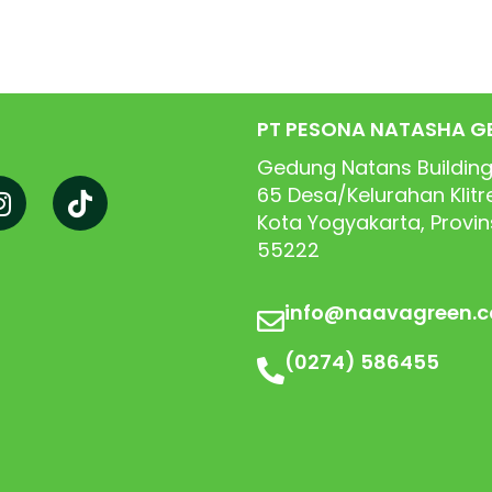
PT PESONA NATASHA G
Gedung Natans Building
65
Desa/Kelurahan Klit
Kota Yogyakarta, Provi
55222
info@naavagreen.
(0274) 586455