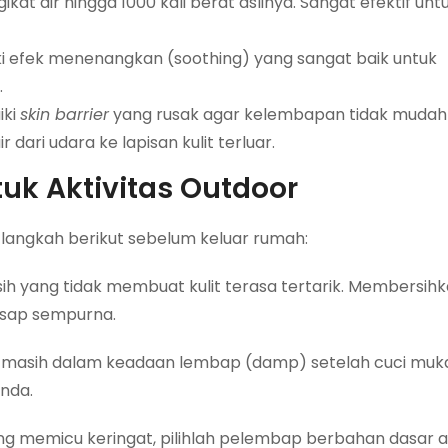
t air hingga 1000 kali berat aslinya. Sangat efektif unt
iki efek menenangkan (soothing) yang sangat baik untuk
.
iki
skin barrier
yang rusak agar kelembapan tidak mudah 
dari udara ke lapisan kulit terluar.
uk Aktivitas Outdoor
-langkah berikut sebelum keluar rumah:
 yang tidak membuat kulit terasa tertarik. Membersihk
resap sempurna.
t masih dalam keadaan lembap (damp) setelah cuci muk
Anda.
ng memicu keringat, pilihlah pelembap berbahan dasar a