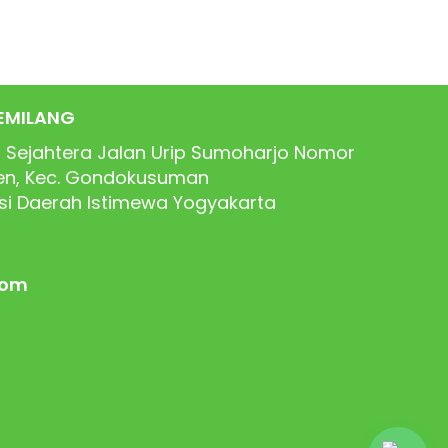
EMILANG
 Sejahtera Jalan Urip Sumoharjo Nomor
ren, Kec. Gondokusuman
nsi Daerah Istimewa Yogyakarta
com