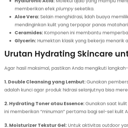
Hyaluronic Acid:
Molekul ajaib yang mampu mengika
memberikan efek
plumpy
seketika.
Aloe Vera:
Selain menghidrasi, lidah buaya memil
mendinginkan kulit yang terpapar panas matahari
Ceramides:
Komponen ini membantu memperba
Glycerin:
Humektan klasik yang bekerja menarik air 
Urutan Hydrating Skincare unt
Agar hasil maksimal, pastikan Anda mengikuti langkah
1. Double Cleansing yang Lembut:
Gunakan pembersih
adalah kunci agar produk hidrasi selanjutnya bisa me
2. Hydrating Toner atau Essence:
Gunakan saat kuli
ini memberikan “minuman” pertama bagi sel-sel kulit 
3. Moisturizer Tekstur Gel:
Untuk aktivitas outdoor ya