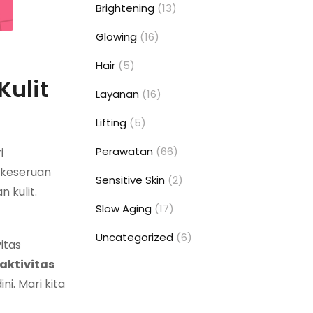
Brightening
(13)
Glowing
(16)
Hair
(5)
Kulit
Layanan
(16)
Lifting
(5)
Perawatan
(66)
i
k keseruan
Sensitive Skin
(2)
 kulit.
Slow Aging
(17)
Uncategorized
(6)
itas
aktivitas
i. Mari kita