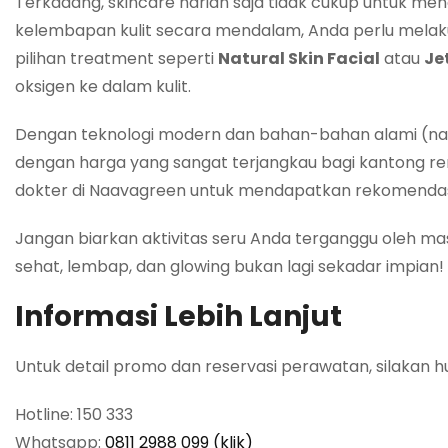
Terkadang, skincare harian saja tidak cukup untuk 
kelembapan kulit secara mendalam, Anda perlu mela
pilihan treatment seperti
Natural Skin Facial
atau
Je
oksigen ke dalam kulit.
Dengan teknologi modern dan bahan-bahan alami (nat
dengan harga yang sangat terjangkau bagi kantong re
dokter di Naavagreen untuk mendapatkan rekomendasi p
Jangan biarkan aktivitas seru Anda terganggu oleh mas
sehat, lembap, dan glowing bukan lagi sekadar impian!
Informasi Lebih Lanjut
Untuk detail promo dan reservasi perawatan, silakan h
Hotline: 150 333
Whatsapp:
0811 2988 099 (klik)