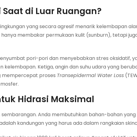
 Saat di Luar Ruangan?
 lingkungan yang secara agresif menarik kelembapan alami
ak hanya membakar permukaan kulit (sunburn), tetapi ju
 menyumbat pori-pori dan menyebabkan stres oksidatif, y
kelembapan. Ketiga, angin dan suhu udara yang berub
ng mempercepat proses
Transepidermal Water Loss
(TEWL
tmosfer.
tuk Hidrasi Maksimal
 boleh sembarangan. Anda membutuhkan bahan-bahan ya
ut adalah kandungan yang harus ada dalam rangkaian skin