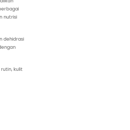
alikan
berbagai
nutrisi
 dehidrasi
 dengan
tin, kulit