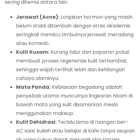
sering ditemui antara lain:
Jerawat (Acne):
Lonjakan hormon yang masih
belum stabil ditambah dengan stres akademis
seringkali memicu timbulnya jerawat meradang
atau komedo.
Kulit Kusam:
Kurang tidur dan paparan polusi
membuat proses regenerasi kulit terhambat,
sehingga wajah terlihat lelah dan kehilangan
cahaya alaminya.
Mata Panda:
Kebiasaan begadang adalah
penyebab utama munculnya lingkaran hitam di
bawah mata yang sulit disamarkan meski
menggunakan makeup.
Kulit Dehidrasi:
Terlalu lama di ruangan ber-
AC saat kuliah atau belajar di kafe tanpa asupan
air yang cukup dapat merusak
skin barrier
.