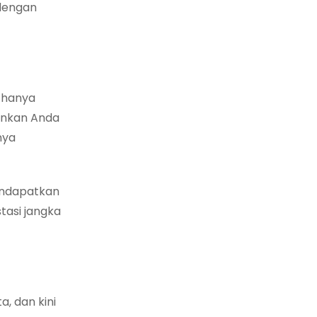
 dengan
 hanya
inkan Anda
nya
endapatkan
tasi jangka
, dan kini