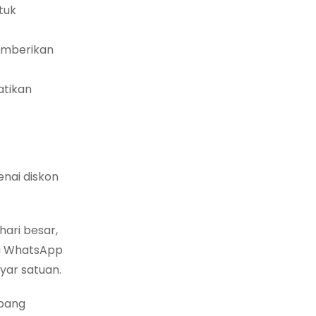
tuk
emberikan
tikan
nai diskon
hari besar,
ui WhatsApp
yar satuan.
abang