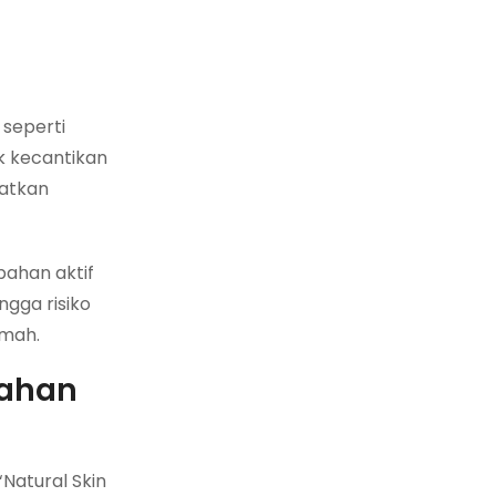
 seperti
ik kecantikan
patkan
bahan aktif
ngga risiko
umah.
Bahan
Natural Skin