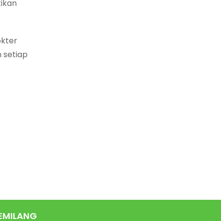
tikan
okter
n setiap
EMILANG