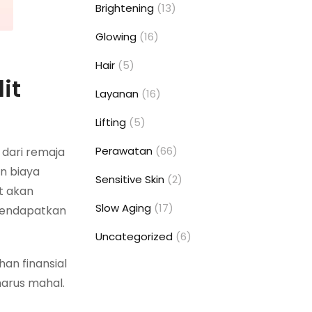
Brightening
(13)
Glowing
(16)
Hair
(5)
it
Layanan
(16)
Lifting
(5)
Perawatan
(66)
 dari remaja
n biaya
Sensitive Skin
(2)
t akan
Slow Aging
(17)
mendapatkan
Uncategorized
(6)
an finansial
arus mahal.