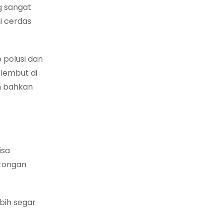
g sangat
i cerdas
 polusi dan
 lembut di
an bahkan
isa
otongan
bih segar