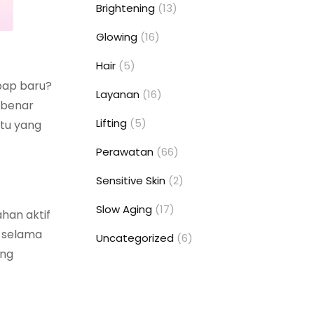
Brightening
(13)
Glowing
(16)
Hair
(5)
bap baru?
Layanan
(16)
 benar
Lifting
(5)
atu yang
Perawatan
(66)
Sensitive Skin
(2)
Slow Aging
(17)
han aktif
k selama
Uncategorized
(6)
ang