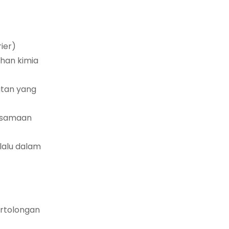
ier)
ahan kimia
atan yang
ersamaan
lalu dalam
ertolongan