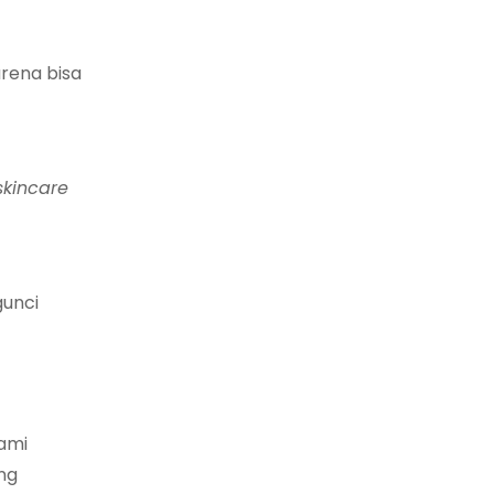
rena bisa
skincare
unci
kami
ng