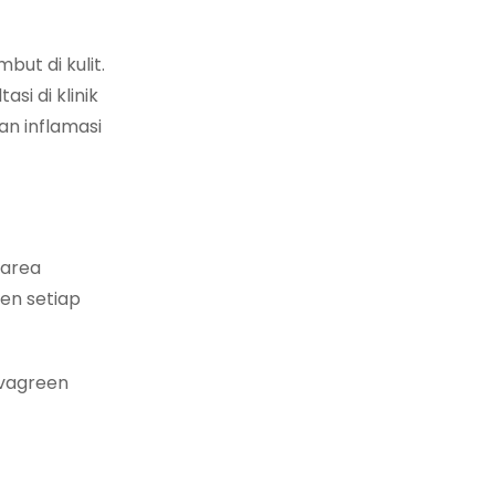
ut di kulit.
si di klinik
n inflamasi
 area
en setiap
avagreen