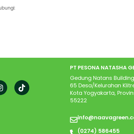
ubungi:
PT PESONA NATASHA G
Gedung Natans Building
65
Desa/Kelurahan Klit
Kota Yogyakarta, Provi
55222
info@naavagreen.
(0274) 586455