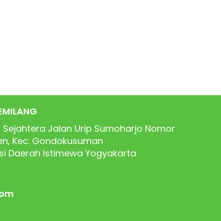
EMILANG
 Sejahtera Jalan Urip Sumoharjo Nomor
ren, Kec. Gondokusuman
nsi Daerah Istimewa Yogyakarta
com