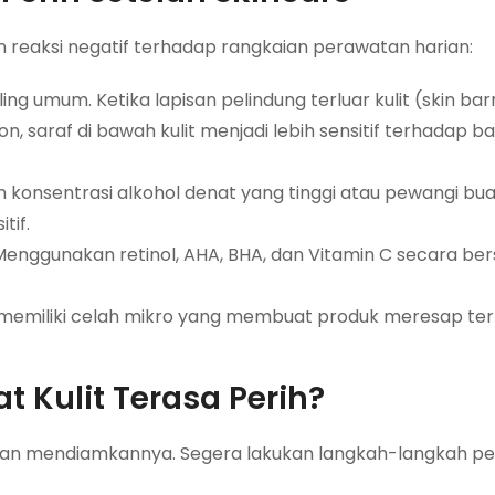
reaksi negatif terhadap rangkaian perawatan harian:
ng umum. Ketika lapisan pelindung terluar kulit (skin barr
on, saraf di bawah kulit menjadi lebih sensitif terhadap b
 konsentrasi alkohol denat yang tinggi atau pewangi bu
tif.
enggunakan retinol, AHA, BHA, dan Vitamin C secara b
g memiliki celah mikro yang membuat produk meresap ter
 Kulit Terasa Perih?
ngan mendiamkannya. Segera lakukan langkah-langkah p