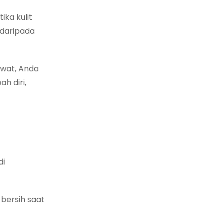
ika kulit
 daripada
awat, Anda
h diri,
di
bersih saat