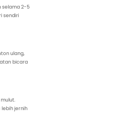
un selama 2-5
 sendiri
ton ulang,
patan bicara
 mulut.
ebih jernih