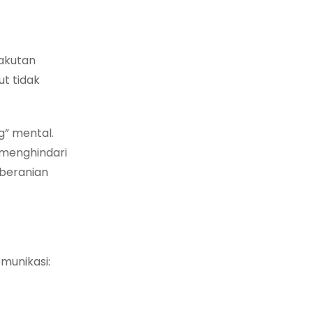
takutan
ut tidak
g” mental.
n menghindari
eberanian
munikasi: