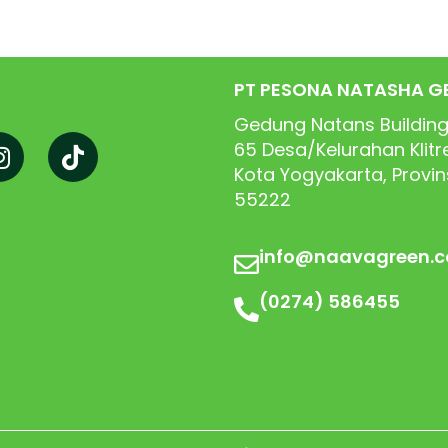
PT PESONA NATASHA G
Gedung Natans Building
65
Desa/Kelurahan Klit
Kota Yogyakarta, Provi
55222
info@naavagreen.
(0274) 586455