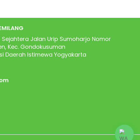
EMILANG
 Sejahtera Jalan Urip Sumoharjo Nomor
ren, Kec. Gondokusuman
nsi Daerah Istimewa Yogyakarta
com