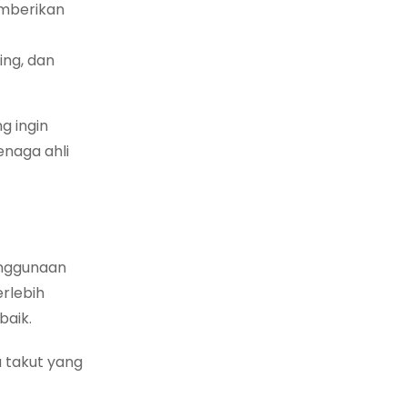
emberikan
ing, dan
g ingin
naga ahli
enggunaan
erlebih
baik.
 takut yang