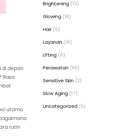
Brightening
(13)
Glowing
(16)
Hair
(5)
Layanan
(16)
Lifting
(5)
Perawatan
(66)
a di depan
? Rasa
Sensitive Skin
(2)
ambat
Slow Aging
(17)
Uncategorized
(6)
nci utama
n bagaimana
ara rutin