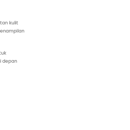
an kulit
 penampilan
tuk
di depan