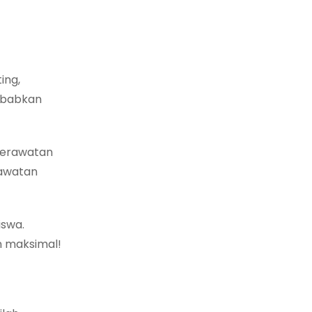
ing,
yebabkan
 perawatan
rawatan
iswa.
n maksimal!