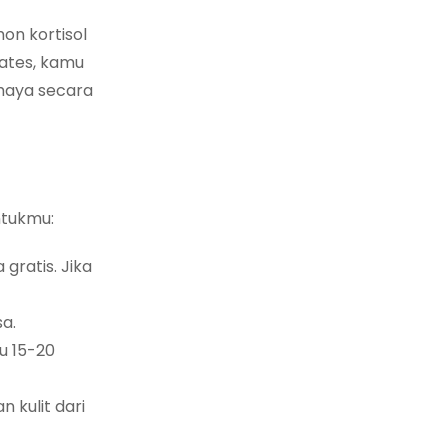
on kortisol
lates, kamu
ahaya secara
ntukmu:
gratis. Jika
a.
u 15-20
 kulit dari