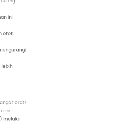
 tulang
an ini
 otot.
 mengurangi
 lebih
angat erat!
r ini
) melalui