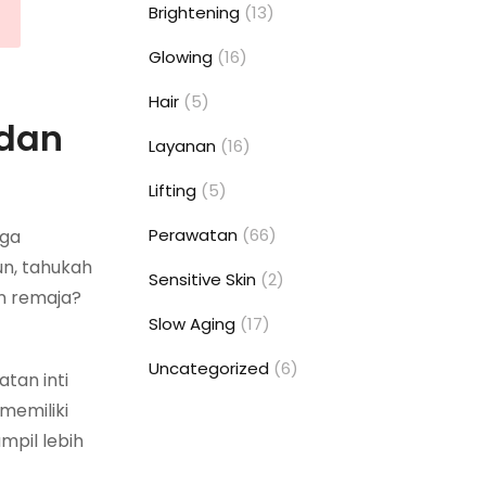
Brightening
(13)
Glowing
(16)
Hair
(5)
 dan
Layanan
(16)
Lifting
(5)
Perawatan
(66)
gga
un, tahukah
Sensitive Skin
(2)
n remaja?
Slow Aging
(17)
Uncategorized
(6)
tan inti
memiliki
mpil lebih