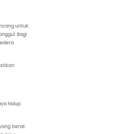
ancang untuk
nggul. Bagi
cedera
stikan
aya hidup
yang berat