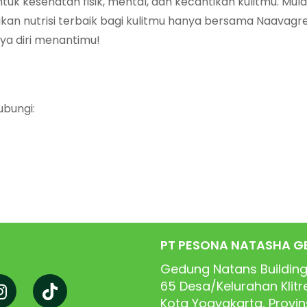
tuk kesehatan fisik, mental, dan kecantikan kulitmu. Mula
rikan nutrisi terbaik bagi kulitmu hanya bersama Naavagr
ya diri menantimu!
ubungi:
PT PESONA NATASHA G
Gedung Natans Building
65
Desa/Kelurahan Klit
Kota Yogyakarta, Provi