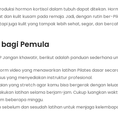
produksi hormon kortisol dalam tubuh dapat ditekan. Horm
at dan kulit kusam pada remaja. Jadi, dengan rutin ber-Pi
api juga kulit yang tampak lebih sehat, segar, dan berc
s bagi Pemula
? Jangan khawatir, berikut adalah panduan sederhana u
orm video yang menawarkan latihan Pilates dasar secara 
usus yang menyediakan instruktur profesional.
an yang stretch agar kamu bisa bergerak dengan leluas
akukan latihan selama berjam-jam. Cukup luangkan wakt
lam beberapa minggu.
p sebelum dan sesudah latihan untuk menjaga kelembapan