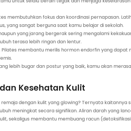
 kamu untuk selalu berdiri tegak dan menjaga keselarasan
tes membutuhkan fokus dan koordinasi pernapasan. Latih
kus, yang sangat berguna saat kamu belajar di sekolah.
maupun yang jarang bergerak sering mengalami kekakuan
uh terasa lebih ringan dan lentur.
, Pilates membantu merilis hormon endorfin yang dapat
emis.
ng lebih bugar dan postur yang baik, kamu akan merasa
 dan Kesehatan Kulit
remaja dengan kulit yang glowing? Ternyata kaitannya s
ubuh meningkat secara signifikan. Aliran darah yang lanca
kulit, sekaligus membantu membuang racun (detoksifikasi