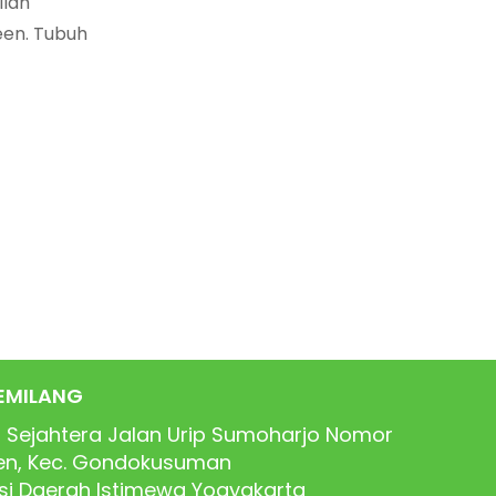
ilah
een. Tubuh
EMILANG
 Sejahtera Jalan Urip Sumoharjo Nomor
ren, Kec. Gondokusuman
nsi Daerah Istimewa Yogyakarta