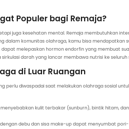
gat Populer bagi Remaja?
tetapi juga kesehatan mental. Remaja membutuhkan intera
ng dalam komunitas olahraga, kamu bisa mendapatkan 
rutin dapat melepaskan hormon endorfin yang membuat sua
a sirkulasi darah yang lancar membawa nutrisi ke seluruh se
raga di Luar Ruangan
g perlu diwaspadai saat melakukan olahraga sosial untu
menyebabkan kulit terbakar (sunburn), bintik hitam, da
dengan debu dan sisa make-up dapat menyumbat pori-p