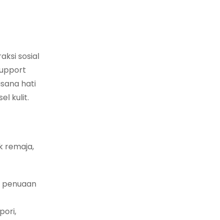
ksi sosial
support
sana hati
l kulit.
k remaja,
n penuaan
ori,