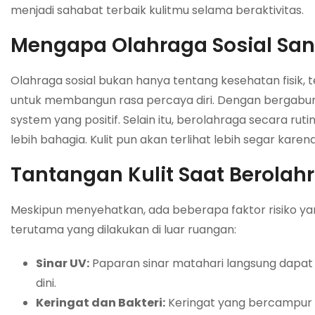
menjadi sahabat terbaik kulitmu selama beraktivitas.
Mengapa Olahraga Sosial San
Olahraga sosial bukan hanya tentang kesehatan fisik, 
untuk membangun rasa percaya diri. Dengan bergabu
system yang positif. Selain itu, berolahraga secara 
lebih bahagia. Kulit pun akan terlihat lebih segar karen
Tantangan Kulit Saat Berolah
Meskipun menyehatkan, ada beberapa faktor risiko yan
terutama yang dilakukan di luar ruangan:
Sinar UV:
Paparan sinar matahari langsung dapat 
dini.
Keringat dan Bakteri:
Keringat yang bercampur 