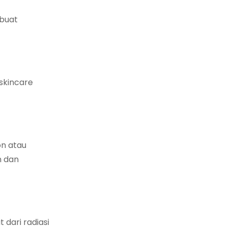
mbuat
skincare
on atau
n dan
 dari radiasi