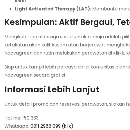
lelah.
Light Activated Therapy (LAT):
Membantu mereda
Kesimpulan: Aktif Bergaul, Te
Mengikuti tren olahraga sosial untuk remaja adalah pil
ketakutan akan kulit kusam atau berjerawat menghala
Naavagreen dan rutin melakukan perawatan di klinik, ka
Siap untuk tampil lebih percaya diri di komunitas olahr
Naavagreen secara gratis!
Informasi Lebih Lanjut
Untuk detail promo dan reservasi perawatan, silakan h
Hotline: 150 333
Whatsapp:
0811 2988 099 (klik)