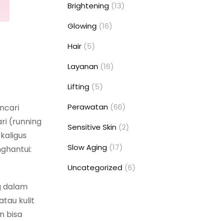
Brightening
(13)
Glowing
(16)
Hair
(5)
Layanan
(16)
Lifting
(5)
Perawatan
(66)
ncari
ari (running
Sensitive Skin
(2)
kaligus
Slow Aging
(17)
ghantui:
Uncategorized
(6)
g dalam
tau kulit
n bisa