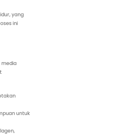
idur, yang
ses ini
’ media
t
ptakan
ampuan untuk
lagen,