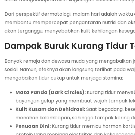
Dari perspektif dermatologi, malam hari adalah waktu em
membantu mempercepat pengantaran nutrisi dan oksigen
akan terganggu, menyebabkan kulit kehilangan kesegar
Dampak Buruk Kurang Tidur 
Banyak remaja dan dewasa muda yang mengabaikan jam
sosial. Namun, efeknya akan langsung terlihat pada w
mengabaikan tidur cukup untuk menjaga stamina:
Mata Panda (Dark Circles):
Kurang tidur menye
bayangan gelap yang membuat wajah tampak lel
Kulit Kusam dan Dehidrasi:
Saat begadang, kese
menahan kelembapan, sehingga tampak kering da
Penuaan Dini:
Kurang tidur memicu hormon kortis
protein yang menjaga elastisitas dan kekencangan 