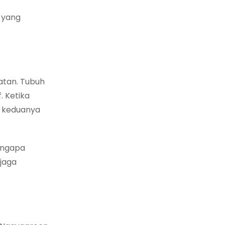
a yang
atan. Tubuh
. Ketika
g keduanya
mengapa
njaga