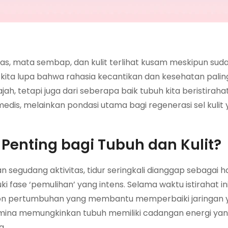
as, mata sembap, dan kulit terlihat kusam meskipun sud
kita lupa bahwa rahasia kecantikan dan kesehatan pali
ah, tetapi juga dari seberapa baik tubuh kita beristirahat
dis, melainkan pondasi utama bagi regenerasi sel kulit
Penting bagi Tubuh dan Kulit?
n segudang aktivitas, tidur seringkali dianggap sebagai h
 fase ‘pemulihan’ yang intens. Selama waktu istirahat ini
mon pertumbuhan yang membantu memperbaiki jaringan y
stamina memungkinkan tubuh memiliki cadangan energi y
a.