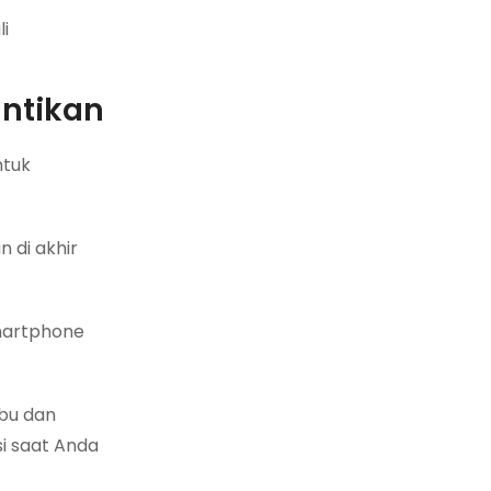
i
antikan
ntuk
 di akhir
smartphone
ebu dan
i saat Anda