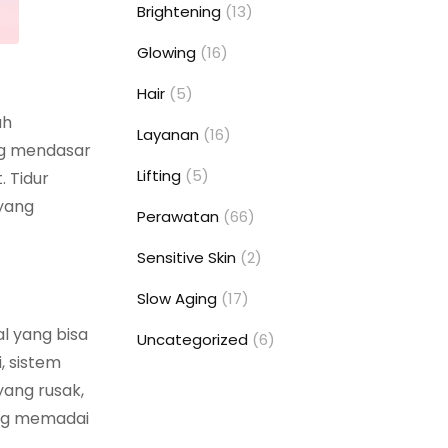
Brightening
(13)
Glowing
(16)
Hair
(5)
ah
Layanan
(16)
ng mendasar
Lifting
(5)
. Tidur
 yang
Perawatan
(66)
Sensitive Skin
(2)
Slow Aging
(17)
al yang bisa
Uncategorized
(6)
, sistem
ang rusak,
ang memadai