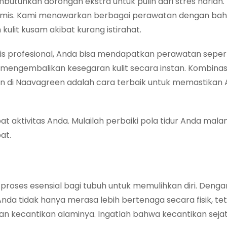
mbutuhkan dorongan ekstra untuk pulih dari stres harian
namis. Kami menawarkan berbagai perawatan dengan b
ulit kusam akibat kurang istirahat.
s profesional, Anda bisa mendapatkan perawatan sepert
engembalikan kesegaran kulit secara instan. Kombinas
in di Naavagreen adalah cara terbaik untuk memastikan 
aktivitas Anda. Mulailah perbaiki pola tidur Anda malam
at.
proses esensial bagi tubuh untuk memulihkan diri. Denga
da tidak hanya merasa lebih bertenaga secara fisik, tet
kecantikan alaminya. Ingatlah bahwa kecantikan sejati