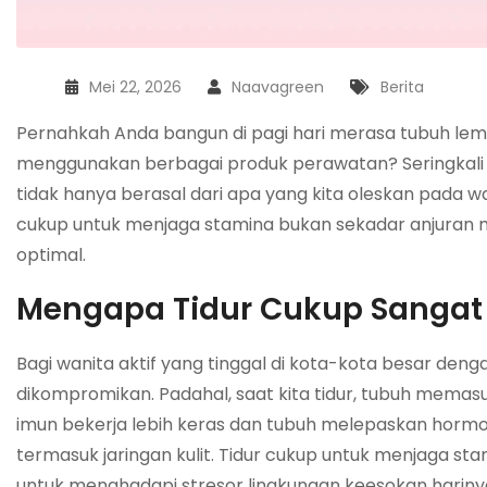
Mei 22, 2026
Naavagreen
Berita
Pernahkah Anda bangun di pagi hari merasa tubuh lem
menggunakan berbagai produk perawatan? Seringkali 
tidak hanya berasal dari apa yang kita oleskan pada waj
cukup untuk menjaga stamina bukan sekadar anjuran me
optimal.
Mengapa Tidur Cukup Sangat 
Bagi wanita aktif yang tinggal di kota-kota besar denga
dikompromikan. Padahal, saat kita tidur, tubuh memasuki
imun bekerja lebih keras dan tubuh melepaskan hor
termasuk jaringan kulit. Tidur cukup untuk menjaga 
untuk menghadapi stresor lingkungan keesokan hariny