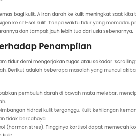
as bagi kulit. Aliran darah ke kulit meningkat saat kita t
 ke sel-sel kulit. Tanpa waktu tidur yang memadai, pro
annya dan tampak jauh lebih tua dari usia sebenarnya.
Terhadap Penampilan
 tidur demi mengerjakan tugas atau sekadar ‘scrolling
ajah. Berikut adalah beberapa masalah yang muncul akiba
babkan pembuluh darah di bawah mata melebar, menci
ah.
imbangan hidrasi kulit terganggu. Kulit kehilangan kem
n tidak bercahaya.
ol (hormon stres). Tingginya kortisol dapat memecah ko
kulit.