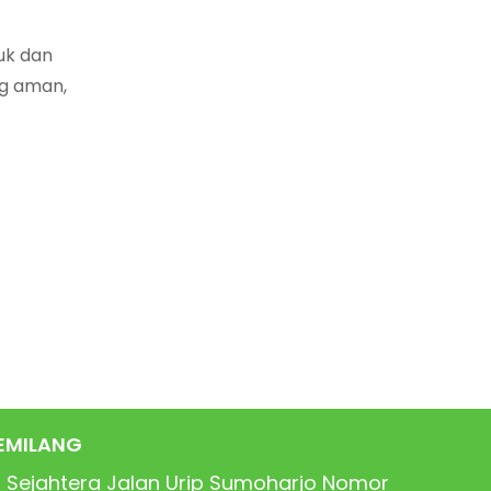
uk dan
ng aman,
EMILANG
 Sejahtera Jalan Urip Sumoharjo Nomor