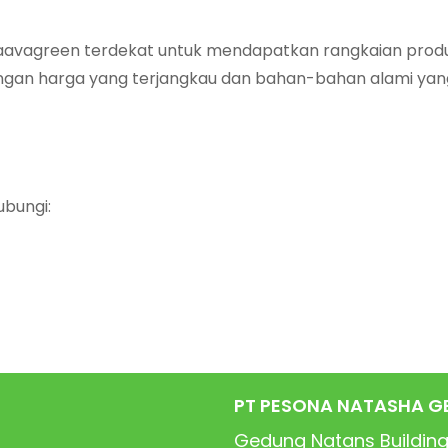
 Naavagreen terdekat untuk mendapatkan rangkaian prod
Dengan harga yang terjangkau dan bahan-bahan alami ya
ubungi:
PT PESONA NATASHA G
Gedung Natans Building