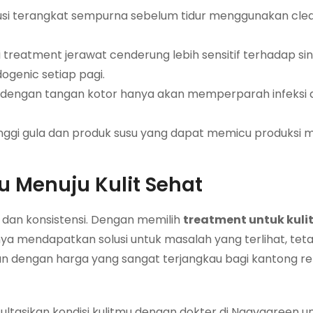
usi terangkat sempurna sebelum tidur menggunakan clea
 treatment jerawat cenderung lebih sensitif terhadap si
genic setiap pagi.
dengan tangan kotor hanya akan memperparah infeksi 
ggi gula dan produk susu yang dapat memicu produksi 
 Menuju Kulit Sehat
an konsistensi. Dengan memilih
treatment untuk kuli
a mendapatkan solusi untuk masalah yang terlihat, teta
n dengan harga yang sangat terjangkau bagi kantong r
tasikan kondisi kulitmu dengan dokter di Naavagreen u