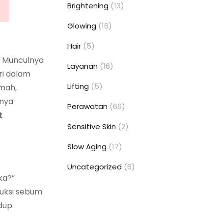
Brightening
(13)
Glowing
(16)
Hair
(5)
. Munculnya
Layanan
(16)
ri dalam
Lifting
(5)
umah,
gnya
Perawatan
(66)
t
Sensitive Skin
(2)
Slow Aging
(17)
Uncategorized
(6)
ka?”
duksi sebum
dup.