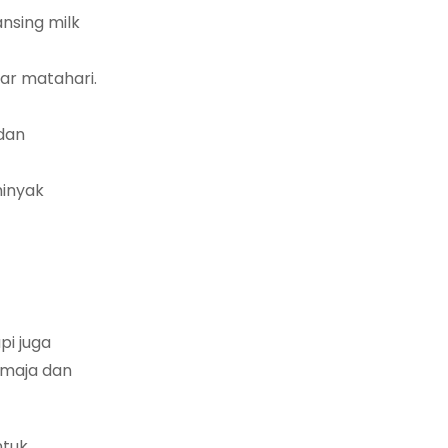
nsing milk
nar matahari.
dan
minyak
t
pi juga
emaja dan
ntuk