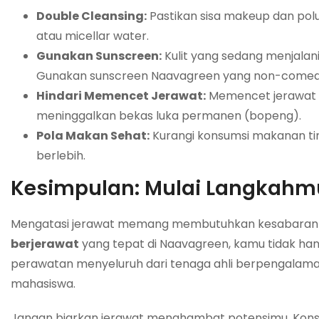
Double Cleansing:
Pastikan sisa makeup dan pol
atau micellar water.
Gunakan Sunscreen:
Kulit yang sedang menjalani
Gunakan sunscreen Naavagreen yang non-comedo
Hindari Memencet Jerawat:
Memencet jerawat 
meninggalkan bekas luka permanen (bopeng).
Pola Makan Sehat:
Kurangi konsumsi makanan tin
berlebih.
Kesimpulan: Mulai Langkahmu
Mengatasi jerawat memang membutuhkan kesabaran d
berjerawat
yang tepat di Naavagreen, kamu tidak hany
perawatan menyeluruh dari tenaga ahli berpengalama
mahasiswa.
Jangan biarkan jerawat menghambat potensimu. Konsul