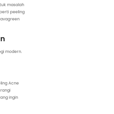
ntuk masalah
perti peeling
Naavagreen
en
gi modern.
eling Acne
rangi
ang ingin