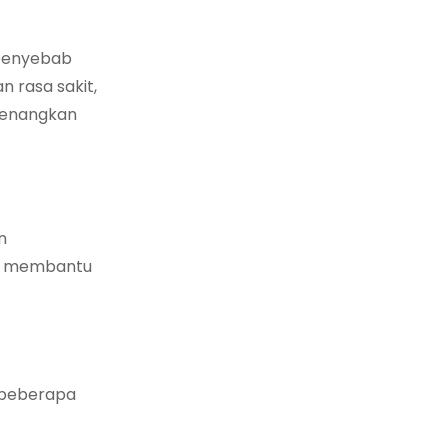
 penyebab
n rasa sakit,
enenangkan
n
ni membantu
t beberapa