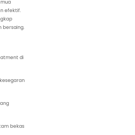
semua
 efektif.
ngkap
h bersaing.
eatment di
 kesegaran
yang
itam bekas