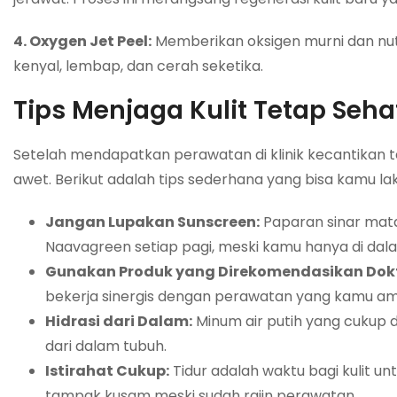
4. Oxygen Jet Peel:
Memberikan oksigen murni dan nutr
kenyal, lembap, dan cerah seketika.
Tips Menjaga Kulit Tetap Seh
Setelah mendapatkan perawatan di klinik kecantikan t
awet. Berikut adalah tips sederhana yang bisa kamu la
Jangan Lupakan Sunscreen:
Paparan sinar mata
Naavagreen setiap pagi, meski kamu hanya di dal
Gunakan Produk yang Direkomendasikan Dokt
bekerja sinergis dengan perawatan yang kamu ambil
Hidrasi dari Dalam:
Minum air putih yang cukup 
dari dalam tubuh.
Istirahat Cukup:
Tidur adalah waktu bagi kulit un
tampak kusam meski sudah rajin perawatan.