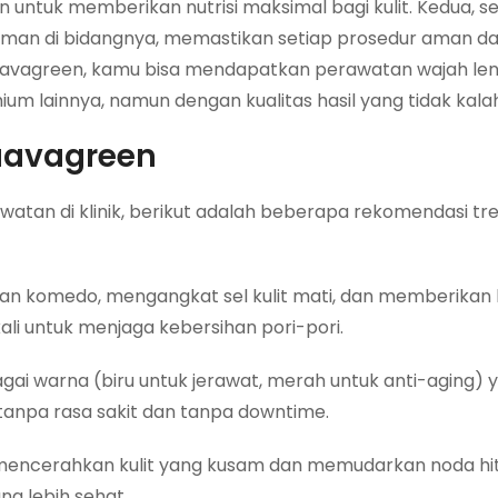
an untuk memberikan nutrisi maksimal bagi kulit. Kedua, 
aman di bidangnya, memastikan setiap prosedur aman dan
 Naavagreen, kamu bisa mendapatkan perawatan wajah le
um lainnya, namun dengan kualitas hasil yang tidak kala
Naavagreen
atan di klinik, berikut adalah beberapa rekomendasi tr
n komedo, mengangkat sel kulit mati, dan memberikan
ali untuk menjaga kebersihan pori-pori.
ai warna (biru untuk jerawat, merah untuk anti-aging) 
npa rasa sakit dan tanpa downtime.
encerahkan kulit yang kusam dan memudarkan noda h
ng lebih sehat.