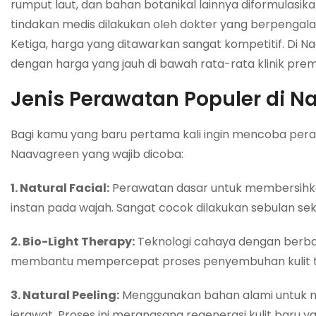
rumput laut, dan bahan botanikal lainnya diformulasik
tindakan medis dilakukan oleh dokter yang berpengal
Ketiga, harga yang ditawarkan sangat kompetitif. Di
dengan harga yang jauh di bawah rata-rata klinik premi
Jenis Perawatan Populer di 
Bagi kamu yang baru pertama kali ingin mencoba peraw
Naavagreen yang wajib dicoba:
1. Natural Facial:
Perawatan dasar untuk membersihka
instan pada wajah. Sangat cocok dilakukan sebulan sek
2. Bio-Light Therapy:
Teknologi cahaya dengan berbag
membantu mempercepat proses penyembuhan kulit ta
3. Natural Peeling:
Menggunakan bahan alami untuk m
jerawat. Proses ini merangsang regenerasi kulit baru ya