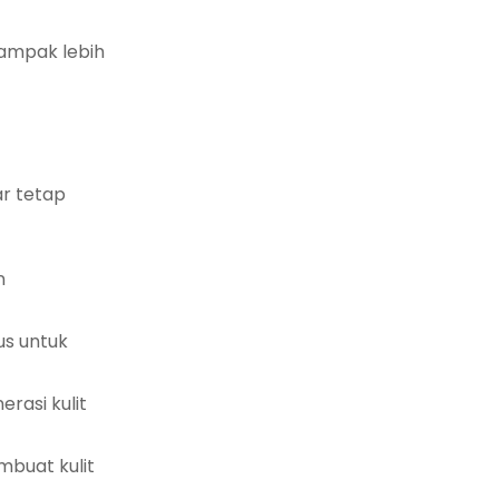
tampak lebih
ar tetap
n
us untuk
rasi kulit
mbuat kulit