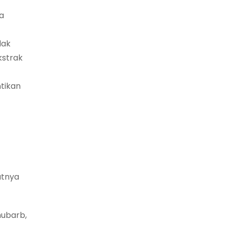
a
dak
kstrak
tikan
atnya
hubarb,