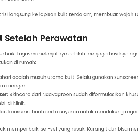
isi langsung ke lapisan kulit terdalam, membuat wajah 
at Setelah Perawatan
erbaik, tugasmu selanjutnya adalah menjaga hasilnya ag
kukan di rumah:
hari adalah musuh utama kulit. Selalu gunakan sunscree
am ruangan.
er:
Skincare dari Naavagreen sudah diformulasikan khus
 di klinik.
dan konsumsi buah serta sayuran untuk mendukung regene
tuk memperbaiki sel-sel yang rusak. Kurang tidur bisa me