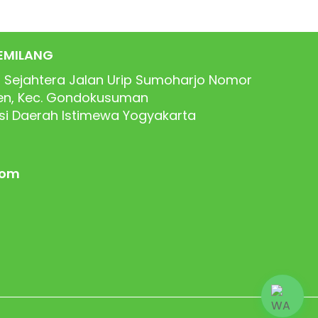
EMILANG
 Sejahtera Jalan Urip Sumoharjo Nomor
ren, Kec. Gondokusuman
nsi Daerah Istimewa Yogyakarta
com