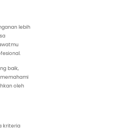
nganan lebih
isa
erawatmu
fesional.
ng baik,
en memahami
uhkan oleh
kriteria