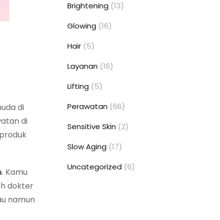
Brightening
(13)
Glowing
(16)
Hair
(5)
Layanan
(16)
Lifting
(5)
Perawatan
(66)
muda di
watan di
Sensitive Skin
(2)
 produk
Slow Aging
(17)
Uncategorized
(6)
h
. Kamu
eh dokter
kau namun