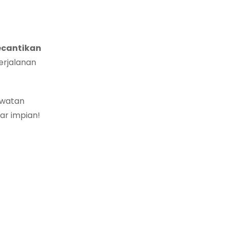
kecantikan
erjalanan
awatan
ar impian!