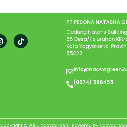
PT PESONA NATASHA G
Gedung Natans Building
65
Desa/Kelurahan Klit
Kota Yogyakarta, Provi
55222
info@naavagreen.
(0274) 586455
Copyright © 2026 Naavagreen | Powered by Naavagreen