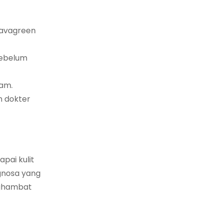
Naavagreen
sebelum
lam.
h dokter
pai kulit
gnosa yang
enghambat