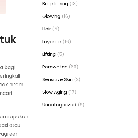
Brightening
(13)
Glowing
(16)
Hair
(5)
tuk
Layanan
(16)
Lifting
(5)
Perawatan
(66)
ma bagi
ringkali
Sensitive Skin
(2)
lek hitam.
Slow Aging
(17)
ncari
Uncategorized
(6)
hami apakah
asi atau
avagreen