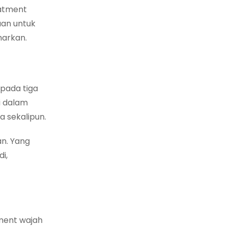
eatment
uan untuk
markan.
pada tiga
i dalam
 sekalipun.
an. Yang
i,
tment wajah