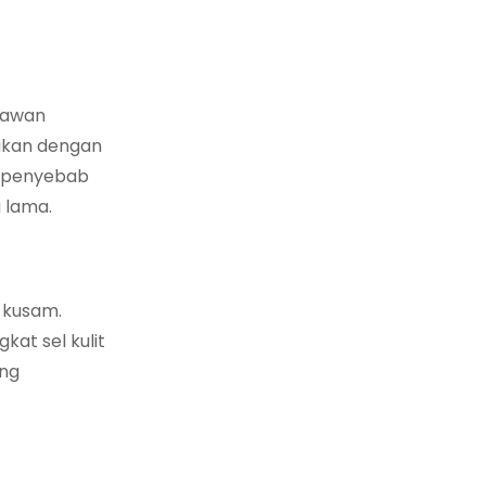
lawan
sikan dengan
i penyebab
 lama.
k kusam.
at sel kulit
ang