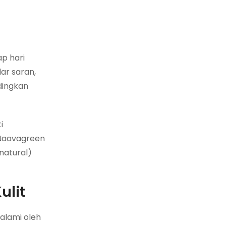
ap hari
ar saran,
dingkan
i
. Naavagreen
natural)
ulit
alami oleh