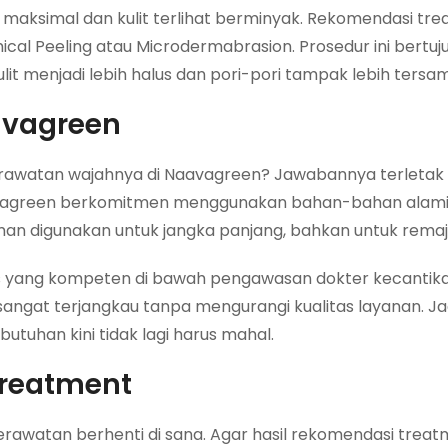
k maksimal dan kulit terlihat berminyak. Rekomendasi tr
cal Peeling atau Microdermabrasion. Prosedur ini bertuj
it menjadi lebih halus dan pori-pori tampak lebih tersa
avagreen
awatan wajahnya di Naavagreen? Jawabannya terletak 
. Naavagreen berkomitmen menggunakan bahan-bahan alam
an digunakan untuk jangka panjang, bahkan untuk remaja
edis yang kompeten di bawah pengawasan dokter kecantik
ngat terjangkau tanpa mengurangi kualitas layanan. Jad
uhan kini tidak lagi harus mahal.
Treatment
perawatan berhenti di sana. Agar hasil rekomendasi trea