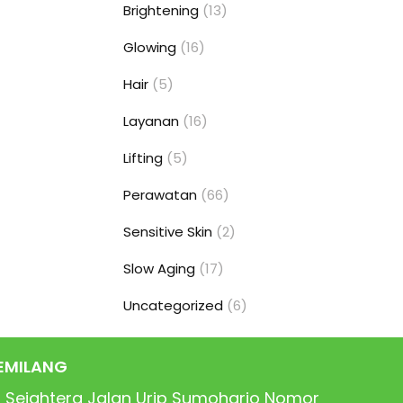
Brightening
(13)
Glowing
(16)
Hair
(5)
Layanan
(16)
Lifting
(5)
Perawatan
(66)
Sensitive Skin
(2)
Slow Aging
(17)
Uncategorized
(6)
EMILANG
 Sejahtera Jalan Urip Sumoharjo Nomor