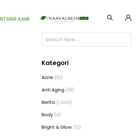
ENTANG KAMI
Kategori
Acne
(10)
Anti Aging
(18)
Berita
(1,444)
Body
(4)
Bright & Glow
(12)