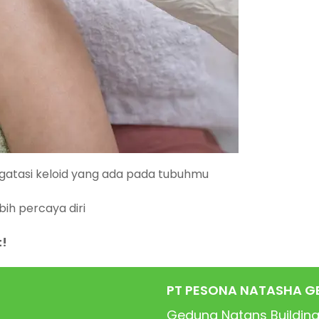
gatasi keloid yang ada pada tubuhmu
ih percaya diri
t!
PT PESONA NATASHA G
Gedung Natans Building