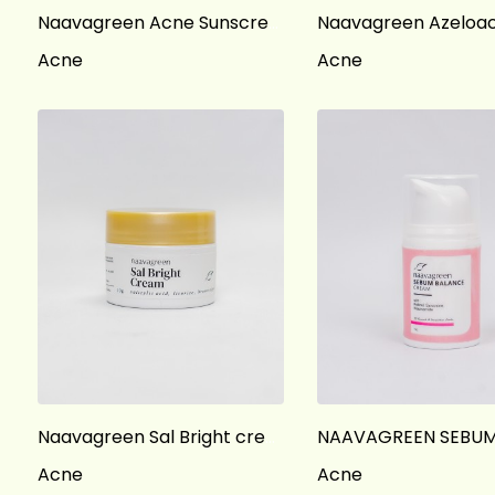
Naavagreen Acne Sunscreen – Melindungi kulit berjerawat dari sinar UVA UVB
Naavagreen Azeloa
Acne
Acne
Naavagreen Sal Bright cream
Acne
Acne