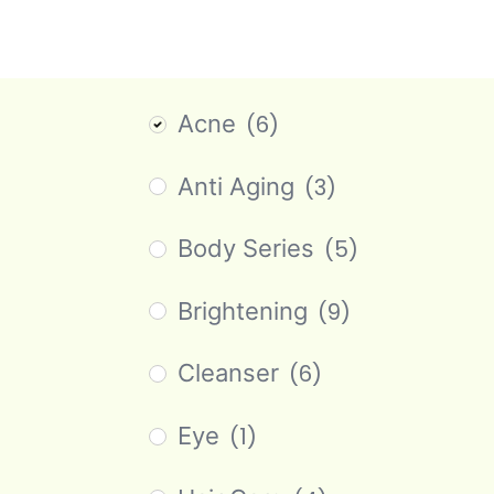
Let’s Upgrate Your
Shoes Now
Acne
(6)
Anti Aging
(3)
Body Series
(5)
Brightening
(9)
Cleanser
(6)
Eye
(1)