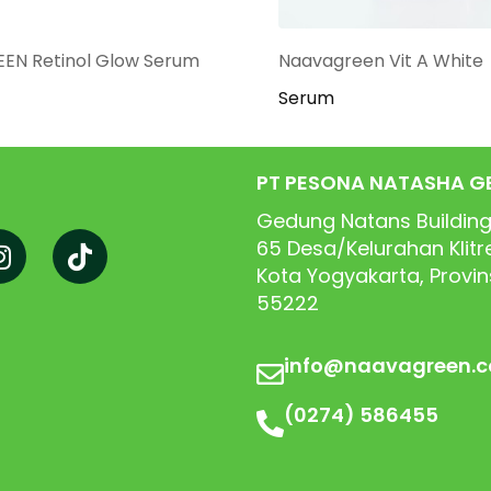
N Retinol Glow Serum
Naavagreen Vit A White
Serum
PT PESONA NATASHA G
Gedung Natans Building
65
Desa/Kelurahan Klit
Kota Yogyakarta, Provi
55222
info@naavagreen.
(0274) 586455