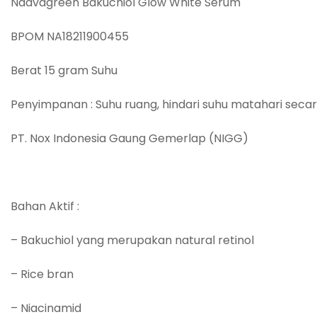
Naavagreen Bakuchiol Glow White Serum
BPOM NA18211900455
Berat 15 gram Suhu
Penyimpanan : Suhu ruang, hindari suhu matahari seca
PT. Nox Indonesia Gaung Gemerlap (NIGG)
Bahan Aktif :
– Bakuchiol yang merupakan natural retinol
– Rice bran
– Niacinamid