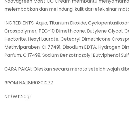
Naavagreen Moist CC Cream membantu menyamarkan noda
melembabkan dan melindungi kulit dari efek sinar mata
INGREDIENTS; Aqua, Titanium Dioxide, Cyclopentasiloxa
Crosspolymer, PEG-10 Dimethicone, Butylene Glycol, Ce
Hectorite, Hexyl Laurate, Cetearyl Dimethicone Crosspo
Methylparaben, CI 77491, Disodium EDTA, Hydrogen Dim
Parfum, C 17499, Sodium Benzotriazolyl Butylphenol Su
CARA PAKAI; Oleskan secara merata setelah wajah diber
BPOM NA 18160301277
NT/WT.20gr