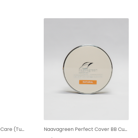
NAAVAGREEN Cherry Lip Care (Tube 10 gram)
Naavagreen Perfect Cover BB Cushion Natural