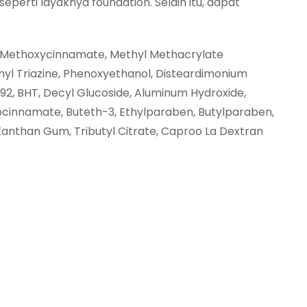
rti layaknya foundation. Selain itu, dapat
yl Methoxycinnamate, Methyl Methacrylate
nyl Triazine, Phenoxyethanol, Disteardimonium
92, BHT, Decyl Glucoside, Aluminum Hydroxide,
ocinnamate, Buteth-3, Ethylparaben, Butylparaben,
Xanthan Gum, Tributyl Citrate, Caproo La Dextran