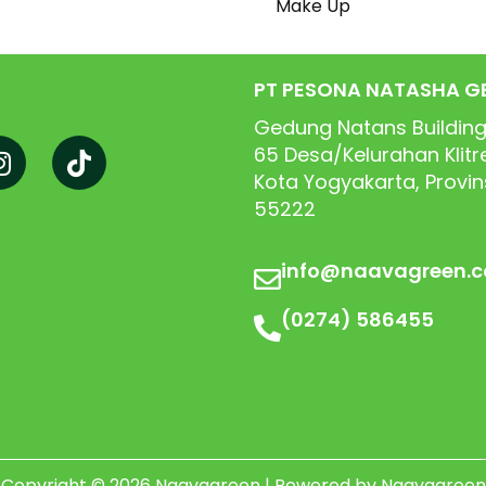
Make Up
PT PESONA NATASHA G
Gedung Natans Building
65
Desa/Kelurahan Klit
Kota Yogyakarta, Provi
55222
info@naavagreen.
(0274) 586455
Copyright © 2026 Naavagreen | Powered by Naavagreen