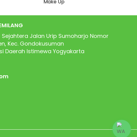
Make Up
EMILANG
 Sejahtera Jalan Urip Sumoharjo Nomor
ren, Kec. Gondokusuman
nsi Daerah Istimewa Yogyakarta
com