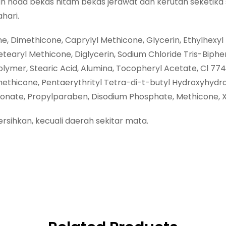
 bekas hitam bekas jerawat dan kerutan seketika sepe
hari.
ne, Dimethicone, Caprylyl Methicone, Glycerin, Ethylhex
tearyl Methicone, Diglycerin, Sodium Chloride Tris-Biphe
lymer, Stearic Acid, Alumina, Tocopheryl Acetate, Cl 774
ethicone, Pentaerythrityl Tetra-di-t-butyl Hydroxyhydr
lfonate, Propylparaben, Disodium Phosphate, Methicone, 
sihkan, kecuali daerah sekitar mata.